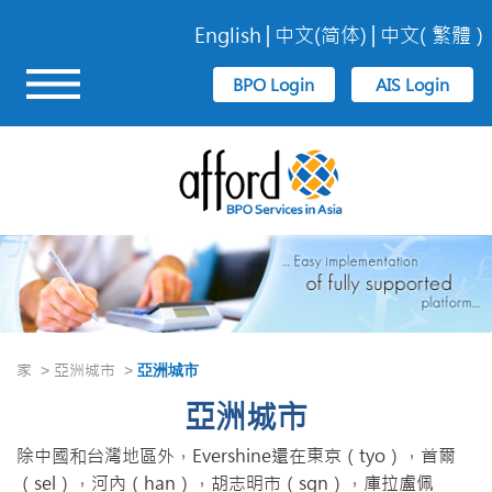
English
中文(简体)
中文( 繁體 )
家
亞洲城市
>
>
亞洲城市
亞洲城市
除中國和台灣地區外，Evershine還在東京（tyo），首爾
（sel），河內（han），胡志明市（sgn），庫拉盧佩